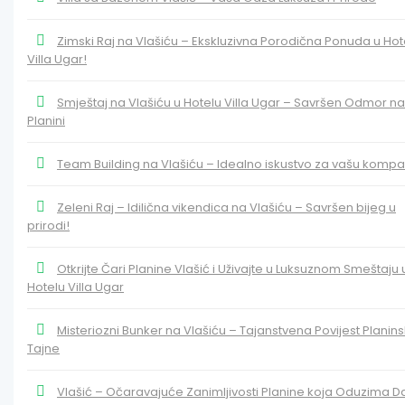
Zimski Raj na Vlašiću – Ekskluzivna Porodična Ponuda u Hot
Villa Ugar!
Smještaj na Vlašiću u Hotelu Villa Ugar – Savršen Odmor na
Planini
Team Building na Vlašiću – Idealno iskustvo za vašu kompan
Zeleni Raj – Idilična vikendica na Vlašiću – Savršen bijeg u
prirodi!
Otkrijte Čari Planine Vlašić i Uživajte u Luksuznom Smeštaju 
Hotelu Villa Ugar
Misteriozni Bunker na Vlašiću – Tajanstvena Povijest Planin
Tajne
Vlašić – Očaravajuće Zanimljivosti Planine koja Oduzima D