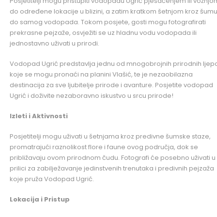
Posjetitelji mogu pristupiti vodopadu Ugrić pješačenjem ili vožnjo
do određene lokacije u blizini, a zatim kratkom šetnjom kroz šum
do samog vodopada. Tokom posjete, gosti mogu fotografirati
prekrasne pejzaže, osvježiti se uz hladnu vodu vodopada ili
jednostavno uživati u prirodi.
Vodopad Ugrić predstavlja jednu od mnogobrojnih prirodnih ljep
koje se mogu pronaći na planini Vlašić, te je nezaobilazna
destinacija za sve ljubitelje prirode i avanture. Posjetite vodopad
Ugrić i doživite nezaboravno iskustvo u srcu prirode!
Izleti i Aktivnosti
Posjetitelji mogu uživati u šetnjama kroz predivne šumske staze,
promatrajući raznolikost flore i faune ovog područja, dok se
približavaju ovom prirodnom čudu. Fotografi će posebno uživati u
prilici za zabilježavanje jedinstvenih trenutaka i predivnih pejzaža
koje pruža Vodopad Ugrić.
Lokacija i Pristup