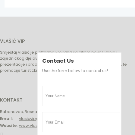
VLAŠIĆ VIP
Smještaj Vlašić je platforma kreirana sa ciljem povezivanja i
zajedničkog djelovanja turističkih biznisa na području Vlasića,
Contact Us
prezentacije i prodaje usluga i proizvoda, turističkih subjekata, te
promocije turističkih potencijala na Vlašiću.
Use the form below to contact us!
KONTAKT
Babanovac, Bosna i Hercegovina
Email:
vlasicvip@gmail.com
Website:
www.vlasicvip.ba