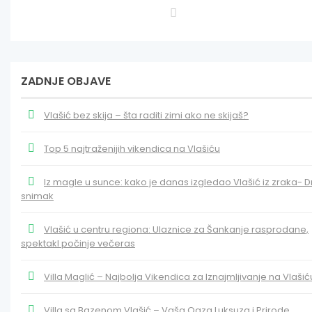
ZADNJE OBJAVE
Vlašić bez skija – šta raditi zimi ako ne skijaš?
Top 5 najtraženijih vikendica na Vlašiću
Iz magle u sunce: kako je danas izgledao Vlašić iz zraka- 
snimak
Vlašić u centru regiona: Ulaznice za Šankanje rasprodane,
spektakl počinje večeras
Villa Maglić – Najbolja Vikendica za Iznajmljivanje na Vlašić
Villa sa Bazenom Vlašić – Vaša Oaza Luksuza i Prirode