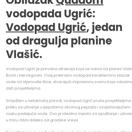
Obilazak
Quadom
vodopada Ugrić:
Vodopad Ugrić
, jedan
od dragulja planine
Vlašić.
Vodopad Ugrić je prirodna atrakcija koja se nalazi na planini Vlaši
Bosni i Hercegovini. Ovaj prekrasni vodopad karakterizira silazak
vode niz stjenovite litice, stvarajući impresivnu scenu koja oduzim
dah posjetiteljima.
Smješten u netaknutoj prirodi, vodopad Ugrić pruža posjetiteljima
priliku za uživanje u ljepotama okolnog pejzaža i osvježavajućem
zvuku padajuće vode. Ovo je idealno mjesto za opuštanje i uživan
u miru i tišini daleko od gradske vreve.