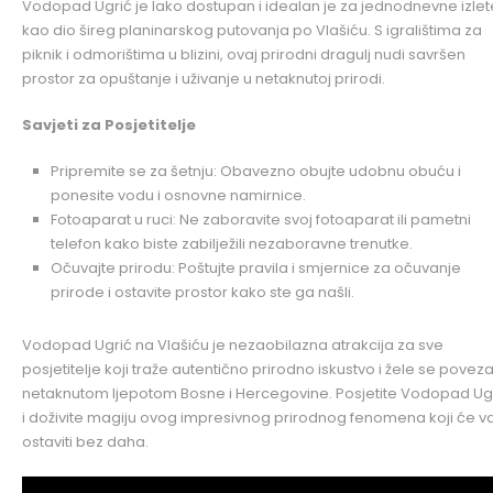
Vodopad Ugrić je lako dostupan i idealan je za jednodnevne izlete 
kao dio šireg planinarskog putovanja po Vlašiću. S igralištima za
piknik i odmorištima u blizini, ovaj prirodni dragulj nudi savršen
prostor za opuštanje i uživanje u netaknutoj prirodi.
Savjeti za Posjetitelje
Pripremite se za šetnju: Obavezno obujte udobnu obuću i
ponesite vodu i osnovne namirnice.
Fotoaparat u ruci: Ne zaboravite svoj fotoaparat ili pametni
telefon kako biste zabilježili nezaboravne trenutke.
Očuvajte prirodu: Poštujte pravila i smjernice za očuvanje
prirode i ostavite prostor kako ste ga našli.
Vodopad Ugrić na Vlašiću je nezaobilazna atrakcija za sve
posjetitelje koji traže autentično prirodno iskustvo i žele se povezat
netaknutom ljepotom Bosne i Hercegovine. Posjetite Vodopad Ug
i doživite magiju ovog impresivnog prirodnog fenomena koji će v
ostaviti bez daha.