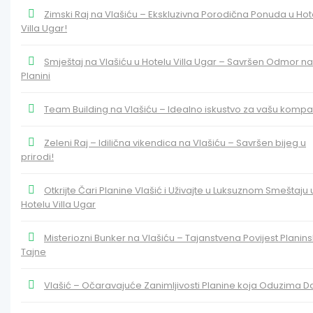
Zimski Raj na Vlašiću – Ekskluzivna Porodična Ponuda u Hot
Villa Ugar!
Smještaj na Vlašiću u Hotelu Villa Ugar – Savršen Odmor na
Planini
Team Building na Vlašiću – Idealno iskustvo za vašu kompan
Zeleni Raj – Idilična vikendica na Vlašiću – Savršen bijeg u
prirodi!
Otkrijte Čari Planine Vlašić i Uživajte u Luksuznom Smeštaju 
Hotelu Villa Ugar
Misteriozni Bunker na Vlašiću – Tajanstvena Povijest Planin
Tajne
Vlašić – Očaravajuće Zanimljivosti Planine koja Oduzima D