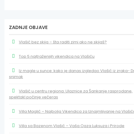
ZADNJE OBJAVE
Vlašić bez skija – šta raditi zimi ako ne skijaš?
Top 5 najtraženijih vikendica na Vlašiću
Iz magle u sunce: kako je danas izgledao Vlašić iz zraka- 
snimak
Vlašić u centru regiona: Ulaznice za Šankanje rasprodane,
spektakl počinje večeras
Villa Maglić – Najbolja Vikendica za Iznajmljivanje na Vlašić
Villa sa Bazenom Vlašić – Vaša Oaza Luksuza i Prirode