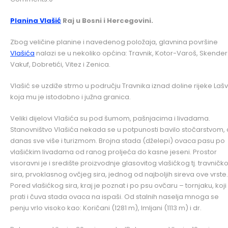
Planina Vlašić
Raj u Bosni i Hercegovini.
Zbog veličine planine i navedenog položaja, glavnina površine
Vlašića
nalazi se u nekoliko općina: Travnik, Kotor-Varoš, Skender
Vakuf, Dobretići, Vitez i Zenica.
Vlašić se uzdiže strmo u području Travnika iznad doline rijeke Lašv
koja mu je istodobno i južna granica.
​Veliki dijelovi Vlašića su pod šumom, pašnjacima i livadama.
Stanovništvo Vlašića nekada se u potpunosti bavilo stočarstvom, 
danas sve više i turizmom. ​Brojna stada (dželepi) ovaca pasu po
vlašićkim livadama od ranog proljeća do kasne jeseni. Prostor
visoravni je i središte proizvodnje glasovitog vlašićkog tj. travničk
sira, prvoklasnog ovčjeg sira, jednog od najboljih sireva ove vrste
Pored vlašićkog sira, kraj je poznat i po psu ovčaru – tornjaku, koji
prati i čuva stada ovaca na ispaši. Od stalnih naselja mnoga se
penju vrlo visoko kao: Koričani (1281 m), Imljani (1113 m) i dr.