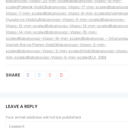
Babanovac-Vlasic-20-min-scaled
Babanovac-Vlasic-19-min-
scaled
Paljenik Vlašić
Babanovac-Vlasic-17-min-scaled
Babanova
Vlasic-7-min-scaled
Babanovac-Vlasic-8-min-scaled
Iznajmljiva
Quada na Vlašiću
Babanovac-Vlasic-11-min-scaled
Babanovac-
Vlasic-12-min-scaled
Babanovac-Vlasic-13-min-scaled
Babanov
Vlasic-14-min-scaled
Babanovac-Vlasic-15-min-
scaled
Babanovac-Vlasic-16-min-scaled
Babanovac – Očaravaju
Visinski Raj na Planini Vlašić
Babanovac-Vlasic-2-min-
scaled
Babanovac-Vlasic-3-min-scaled
Vlašić
Babanovac-Vlasic
min-scaled
Babanovac-Vlasic-6-min-scaled
DJI_0189
SHARE
LEAVE A REPLY
Your email address will not be published.