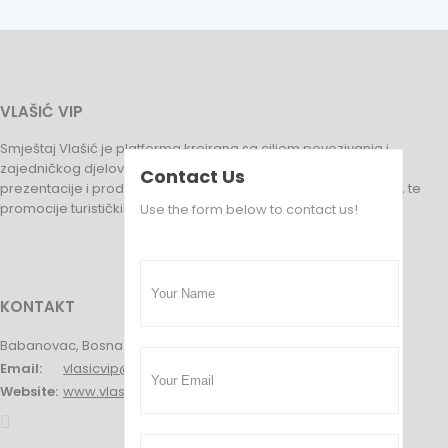
VLAŠIĆ VIP
Smještaj Vlašić je platforma kreirana sa ciljem povezivanja i
zajedničkog djelovanja turističkih biznisa na području Vlasića,
Contact Us
prezentacije i prodaje usluga i proizvoda, turističkih subjekata, te
promocije turističkih potencijala na Vlašiću.
Use the form below to contact us!
KONTAKT
Babanovac, Bosna i Hercegovina
Email:
vlasicvip@gmail.com
Website:
www.vlasicvip.ba