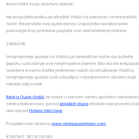
Rezervišite svoju avanturu danas!
Ne propustite priliku da istražite Vlašić na zabavan i avanturistički
način. Rezervišite svoj quad danas i započnite nezaboravno
putovanje kroz predivne pejzaže ove veličanstvene planine.
Zaključak
Iznajmljivanje quada na Vlašiću je fantastičan način da doživite
ljepotu i uzbuđenje ove nevjerojatne planine. Bilo da ste entuzijas
avanture ili samo tražite jedinstven način za istraživanje Vlašića,
iznajmljivanje quada nudi uzbudljivo i nezaboravno iskustvo koje
nećete zaboraviti.
Rent a Quad Vlašić
se nalazi u samom centru sportsko rekreativn
centra Babanovac, pored
skijaških staza
. Možete nas pronaći sva
dan ispred
Hotela Villa Ugar
.
Posjetite web stranicu
www.rentaquadvlasic.com
KONTAKT: 387 61 133 163