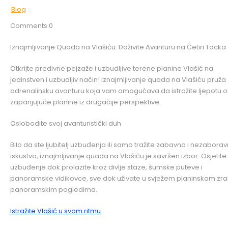
Blog
Comments:0
Iznajmljivanje Quada na Vlašiću: Doživite Avanturu na Četiri Tocka
Otkrijte predivne pejzaže i uzbudljive terene planine Vlašić na
jedinstven i uzbudljiv način! Iznajmljivanje quada na Vlašiću pruža
adrenalinsku avanturu koja vam omogućava da istražite ljepotu 
zapanjujuće planine iz drugačije perspektive.
Oslobodite svoj avanturistički duh
Bilo da ste ljubitelj uzbuđenja ili samo tražite zabavno i nezabora
iskustvo, iznajmljivanje quada na Vlašiću je savršen izbor. Osjetite
uzbuđenje dok prolazite kroz divlje staze, šumske puteve i
panoramske vidikovce, sve dok uživate u svježem planinskom zrak
panoramskim pogledima.
Istražite Vlašić u svom ritmu