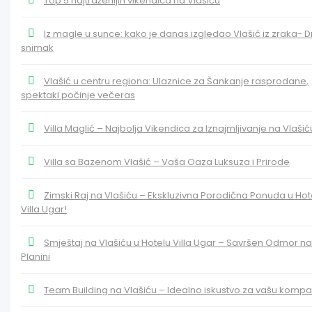
Top 5 najtraženijih vikendica na Vlašiću
Iz magle u sunce: kako je danas izgledao Vlašić iz zraka- 
snimak
Vlašić u centru regiona: Ulaznice za Šankanje rasprodane,
spektakl počinje večeras
Villa Maglić – Najbolja Vikendica za Iznajmljivanje na Vlašić
Villa sa Bazenom Vlašić – Vaša Oaza Luksuza i Prirode
Zimski Raj na Vlašiću – Ekskluzivna Porodična Ponuda u Hot
Villa Ugar!
Smještaj na Vlašiću u Hotelu Villa Ugar – Savršen Odmor na
Planini
Team Building na Vlašiću – Idealno iskustvo za vašu kompan