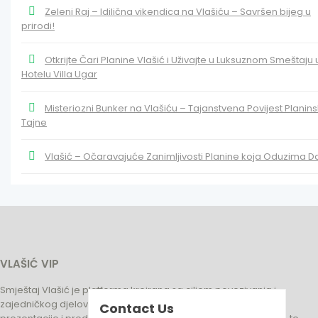
Zeleni Raj – Idilična vikendica na Vlašiću – Savršen bijeg u
prirodi!
Otkrijte Čari Planine Vlašić i Uživajte u Luksuznom Smeštaju 
Hotelu Villa Ugar
Misteriozni Bunker na Vlašiću – Tajanstvena Povijest Planin
Tajne
Vlašić – Očaravajuće Zanimljivosti Planine koja Oduzima D
VLAŠIĆ VIP
Smještaj Vlašić je platforma kreirana sa ciljem povezivanja i
zajedničkog djelovanja turističkih biznisa na području Vlasića,
Contact Us