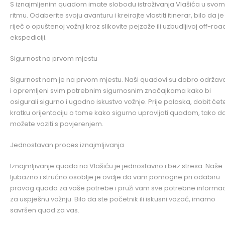
S iznajmljenim quadom imate slobodu istraživanja Vlašića u svom
ritmu. Odaberite svoju avanturu i kreirajte vlastiti itinerar, bilo da je
riječ o opuštenoj vožnji kroz slikovite pejzaže ili uzbudljivoj off-roa
ekspediciji.
Sigurnost na prvom mjestu
Sigurnost nam je na prvom mjestu. Naši quadovi su dobro održav
i opremljeni svim potrebnim sigurnosnim značajkama kako bi
osigurali sigurno i ugodno iskustvo vožnje. Prije polaska, dobit ćet
kratku orijentaciju o tome kako sigurno upravljati quadom, tako d
možete voziti s povjerenjem.
Jednostavan proces iznajmljivanja
Iznajmljivanje quada na Vlašiću je jednostavno i bez stresa. Naše
ljubazno i stručno osoblje je ovdje da vam pomogne pri odabiru
pravog quada za vaše potrebe i pruži vam sve potrebne informac
za uspješnu vožnju. Bilo da ste početnik ili iskusni vozač, imamo
savršen quad za vas.