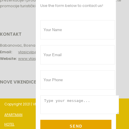
prezentacije i prodaje usluga i proizvoda, turističkih subjekata, te
Use the form below to contact us!
promocije turističkih potencijala na Vlašiću.
KONTAKT
Babanovac, Bosna i Hercegovina
Email:
vlasicvip@gmail.com
Website:
www.vlasicvip.ba
NOVE VIKENDICE
Copyright 2021 | Vlašić ViP. All Rights Reserved.
APARTMAN
HOTEL
SEND