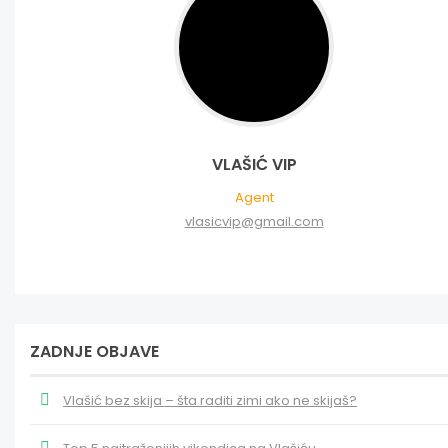
VLAŠIĆ VIP
Agent
vlasicvip@gmail.com
ZADNJE OBJAVE
Vlašić bez skija – šta raditi zimi ako ne skijaš?